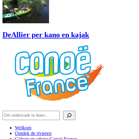
DeAllier per kano en kajak
Om onderzoek te doen
Welkom
Ontdek de rivieren
Gidsen en advies Canoë France