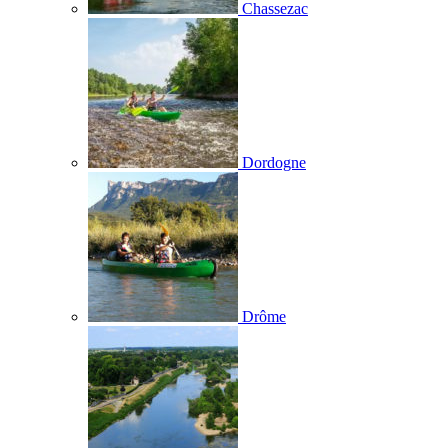
Chassezac
Dordogne
Drôme