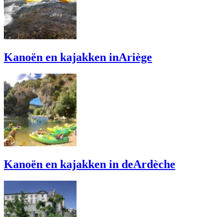
Kanoën en kajakken inAriège
Kanoën en kajakken in deArdèche