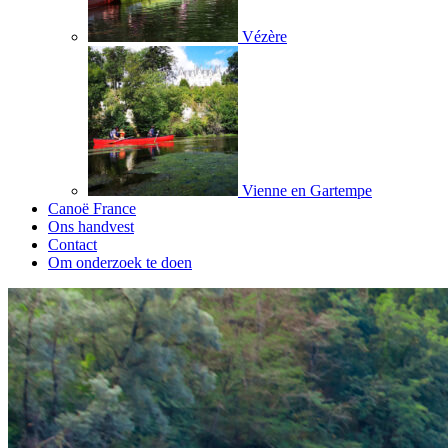
Vézère
Vienne en Gartempe
Canoë France
Ons handvest
Contact
Om onderzoek te doen