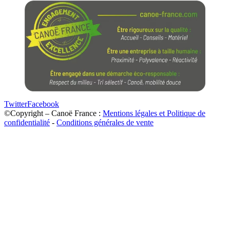
Twitter
Facebook
Haut
©Copyright – Canoë France :
Mentions légales et Politique de
de
confidentialité
-
Conditions générales de vente
page