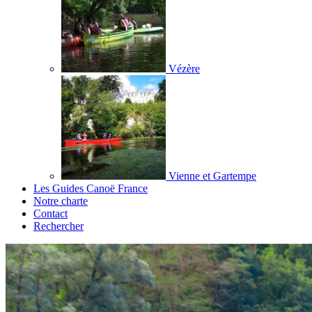
Vézère
Vienne et Gartempe
Les Guides Canoë France
Notre charte
Contact
Rechercher