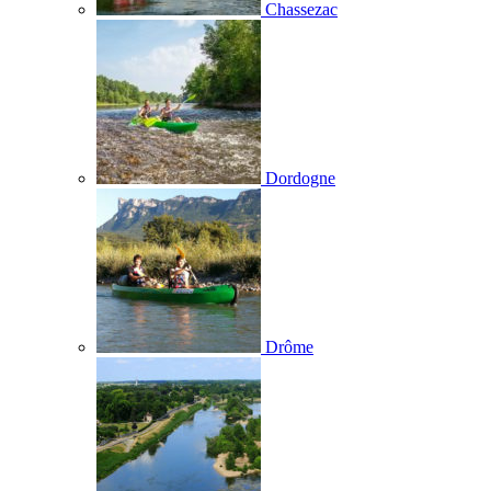
Chassezac
Dordogne
Drôme