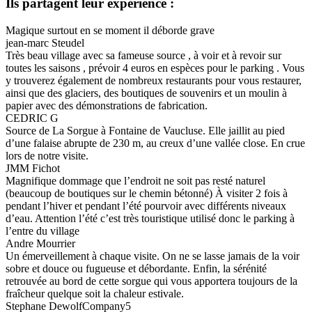
Ils partagent leur expérience :
Magique surtout en se moment il déborde grave
jean-marc Steudel
Très beau village avec sa fameuse source , à voir et à revoir sur
toutes les saisons , prévoir 4 euros en espèces pour le parking . Vous
y trouverez également de nombreux restaurants pour vous restaurer,
ainsi que des glaciers, des boutiques de souvenirs et un moulin à
papier avec des démonstrations de fabrication.
CEDRIC G
Source de La Sorgue à Fontaine de Vaucluse. Elle jaillit au pied
d’une falaise abrupte de 230 m, au creux d’une vallée close. En crue
lors de notre visite.
JMM Fichot
Magnifique dommage que l’endroit ne soit pas resté naturel
(beaucoup de boutiques sur le chemin bétonné) À visiter 2 fois à
pendant l’hiver et pendant l’été pourvoir avec différents niveaux
d’eau. Attention l’été c’est très touristique utilisé donc le parking à
l’entre du village
Andre Mourrier
Un émerveillement à chaque visite. On ne se lasse jamais de la voir
sobre et douce ou fugueuse et débordante. Enfin, la sérénité
retrouvée au bord de cette sorgue qui vous apportera toujours de la
fraîcheur quelque soit la chaleur estivale.
Stephane Dewolf
Company5