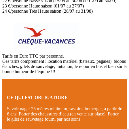
22 €/personne Basse saison (15/05 au 30/06 et 01/09 au 30/09)
23 €/personne Haute saison (01/07 au 27/07)
24 €/personne Très Haute saison (28/07 au 31/08)
Tarifs en Euro TTC par personne.
Ces tarifs comprennent : location matériel (bateaux, pagaies), bidons
étanches, gilets de sauvetage, initiation, le retour en bus et bien sûr la
bonne humeur de l’équipe !!!
CE QUI EST OBLIGATOIRE
Savoir nager 25 mètres minimum, savoir s’immerger, à partir de
6 ans. Porter des chaussures d’eau (en vente sur place). Porter
le gilet de sauvetage fourni par nos soins.