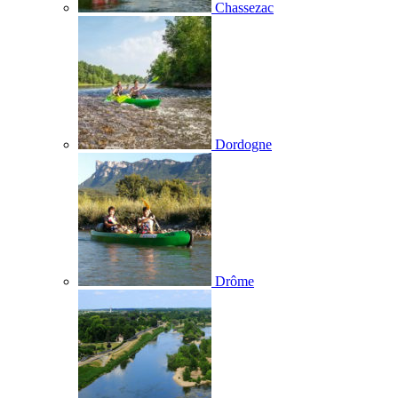
Chassezac
Dordogne
Drôme