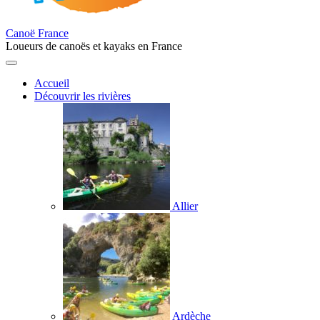
Canoë France
Loueurs de canoës et kayaks en France
Accueil
Découvrir les rivières
Allier
Ardèche