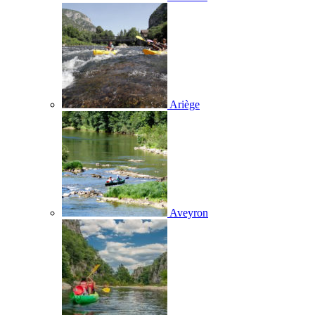
Ariège
Aveyron