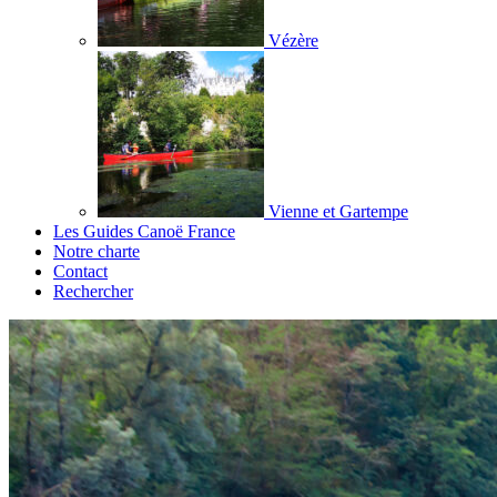
Vézère
Vienne et Gartempe
Les Guides Canoë France
Notre charte
Contact
Rechercher